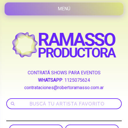
CONTRATÁ SHOWS PARA EVENTOS
WHATSAPP
:
1125075624
contrataciones@robertoramasso.com.ar