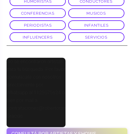
HUMORISTAS
CONDUCTORES
CONFERENCIAS
MUSICOS
PERIODISTAS
INFANTILES
INFLUENCERS
SERVICIOS
No se encontraron artistas
para tu búsqueda. Por favor
comunicate con nosotros
directamente por
Whatsapp al 1125075624 o
bien por mail a
contrataciones@robertoramasso.com.ar
Gracias.
CONSULTÁ POR ARTISTAS Y SHOWS