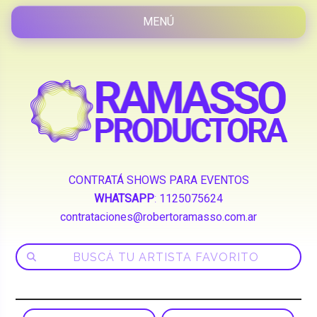
CONTRATÁ SHOWS PARA EVENTOS
WHATSAPP
:
1125075624
contrataciones@robertoramasso.com.ar