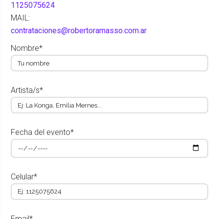
1125075624
MAIL:
contrataciones@robertoramasso.com.ar
Nombre*
Artista/s*
Fecha del evento*
Celular*
Email*