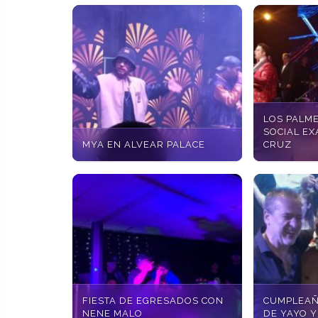
LOS PALM
SOCIAL EX
MYA EN ALVEAR PALACE
CRUZ
FIESTA DE EGRESADOS CON
CUMPLEAÑ
NENE MALO
DE YAYO 