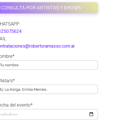
CONSULTÁ POR ARTISTAS Y SHOWS
HATSAPP:
125075624
AIL:
ontrataciones@robertoramasso.com.ar
ombre*
tista/s*
echa del evento*