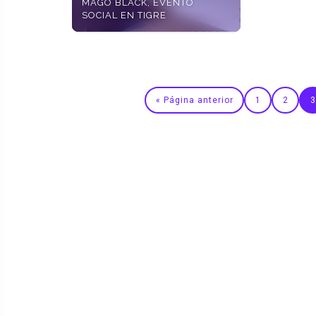
MAGO BLACK, EVENTO
SOCIAL EN TIGRE
« Página anterior
1
2
3