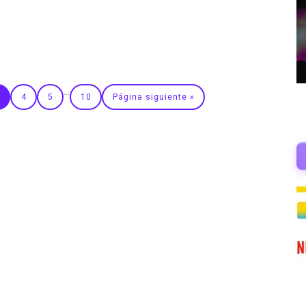
…
4
5
10
Página siguiente »