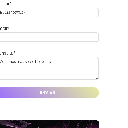
lular*
mail*
onsulta*