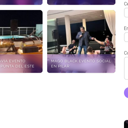
Ce
E
C
AVIA EVENTO
MAGO BLACK EVENTO SOCIAL
 PUNTA DEL ESTE
EN PILAR