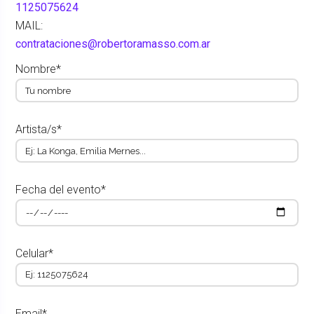
1125075624
MAIL:
contrataciones@robertoramasso.com.ar
Nombre*
Artista/s*
Fecha del evento*
Celular*
Email*