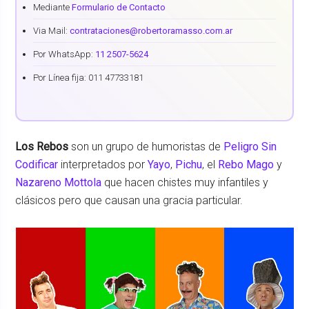
Mediante
Formulario de Contacto
Via Mail:
contrataciones@robertoramasso.com.ar
Por WhatsApp:
11 2507-5624
Por Línea fija: 011 47733181
Los Rebos
son un grupo de humoristas de
Peligro Sin
Codificar
interpretados por
Yayo
,
Pichu
, el
Rebo Mago
y
Nazareno Mottola
que hacen chistes muy infantiles y
clásicos pero que causan una gracia particular.