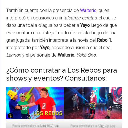
También cuenta con la presencia de
Walterio
, quien
interpretó en ocasiones a un
alcanza pelotas
, el cual le
daba una toalla o agua para beber a
Yayo
luego de que
éste contara un chiste, a modo de tenista luego de una
gran jugada; también interpreta a la novia del
Rebo 1
,
interpretado por
Yayo
, haciendo alusión a que él sea
Lennon
y el personaje de
Walterio
,
Yoko Ono
.
¿Cómo contratar a Los Rebos para
shows y eventos? Consultanos:
Para contratar a
Los Rebos
Para contratar a
Yayo
y Los