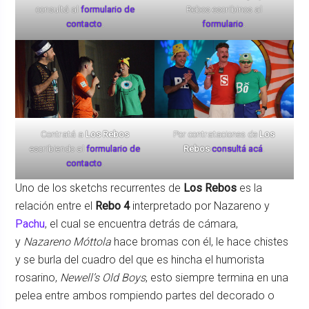
consultá al
formulario de
Rebos escribinos al
contacto
.
formulario
.
Contratá a
Los Rebos
Por contrataciones de
Los
escribiendo al
formulario de
Rebos
consultá acá
.
contacto
.
Uno de los sketchs recurrentes de
Los Rebos
es la
relación entre el
Rebo 4
interpretado por Nazareno y
Pachu
, el cual se encuentra detrás de cámara,
y
Nazareno Móttola
hace bromas con él, le hace chistes
y se burla del cuadro del que es hincha el humorista
rosarino,
Newell’s Old Boys
, esto siempre termina en una
pelea entre ambos rompiendo partes del decorado o