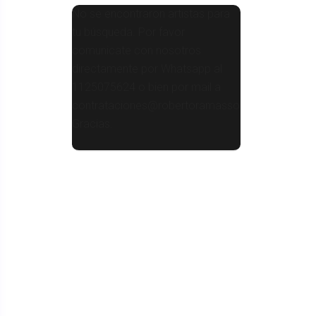
No se encontraron artistas para
tu búsqueda. Por favor
comunicate con nosotros
directamente por Whatsapp al
1125075624 o bien por mail a
contrataciones@robertoramasso.com.ar
Gracias.