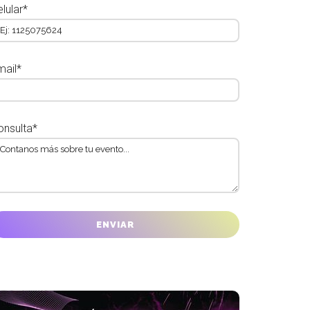
lular*
mail*
onsulta*