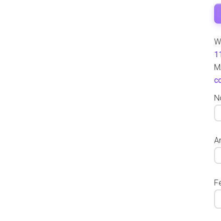
W
1
M
c
N
Ar
F