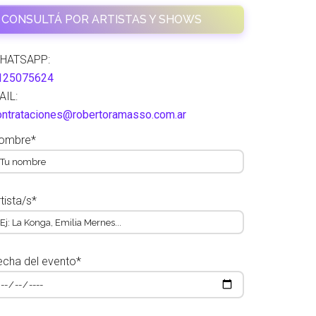
CONSULTÁ POR ARTISTAS Y SHOWS
HATSAPP:
125075624
AIL:
ontrataciones@robertoramasso.com.ar
ombre*
tista/s*
echa del evento*