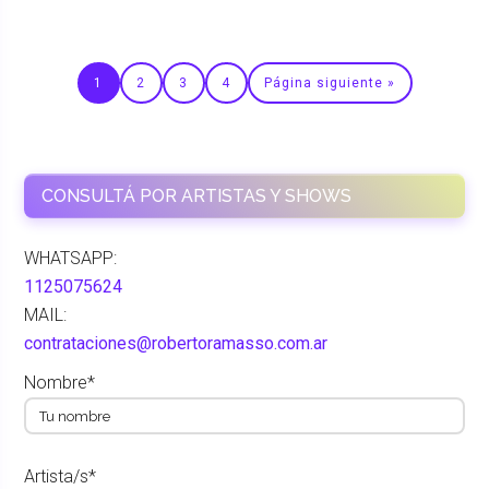
1
2
3
4
Página siguiente »
CONSULTÁ POR ARTISTAS Y SHOWS
WHATSAPP:
1125075624
MAIL:
contrataciones@robertoramasso.com.ar
Nombre*
Artista/s*