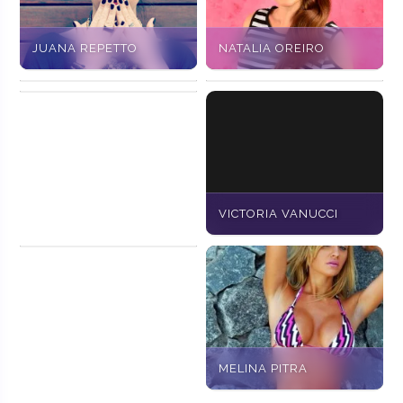
JUANA REPETTO
NATALIA OREIRO
LAURA ROS
LA FACTORIA
SONIA GODOY
VICTORIA VANUCCI
MELLIZAS XIPOLITAKIS
MELINA PITRA