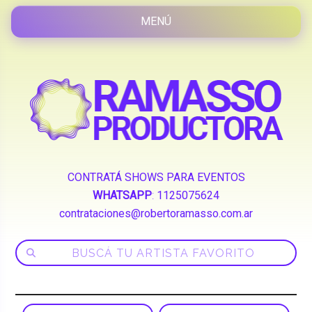
CONTRATÁ SHOWS PARA EVENTOS
WHATSAPP
:
1125075624
contrataciones@robertoramasso.com.ar