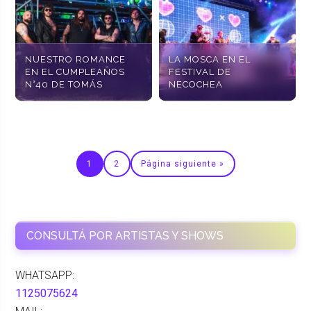
NUESTRO ROMANCE
LA MOSCA EN EL
EN EL CUMPLEAÑOS
FESTIVAL DE
N°40 DE TOMÁS
NECOCHEA
1
2
Página siguiente »
CONSULTÁ POR ARTISTAS Y SHOWS
WHATSAPP:
1125075624