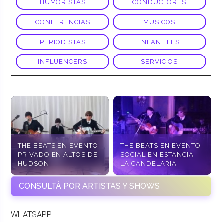
HUMORISTAS
CONDUCTORES
CONFERENCIAS
MUSICOS
PERIODISTAS
INFANTILES
INFLUENCERS
SERVICIOS
THE BEATS EN EVENTO
THE BEATS EN EVENTO
PRIVADO EN ALTOS DE
SOCIAL EN ESTANCIA
HUDSON
LA CANDELARIA
CONSULTÁ POR ARTISTAS Y SHOWS
WHATSAPP: