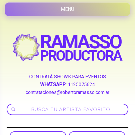
CONTRATÁ SHOWS PARA EVENTOS
WHATSAPP
:
1125075624
contrataciones@robertoramasso.com.ar