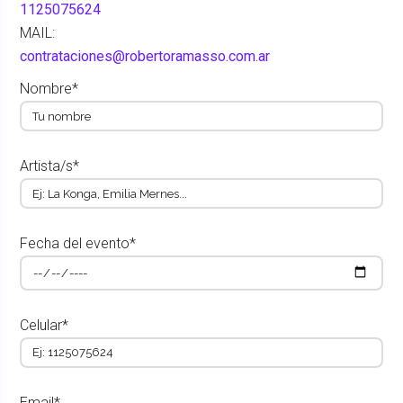
1125075624
MAIL:
contrataciones@robertoramasso.com.ar
Nombre*
Artista/s*
Fecha del evento*
Celular*
Email*