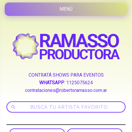
CONTRATÁ SHOWS PARA EVENTOS
WHATSAPP
:
1125075624
contrataciones@robertoramasso.com.ar