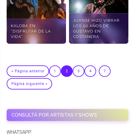
JUANSE HIZO VIBRAR
KALOBA EN
LOS 50 AÑOS DE
“DISFRUTAR DE LA
GUSTAVO EN
VIDA”
COSTANERA
…
« Página anterior
1
2
3
4
7
Página siguiente »
CONSULTÁ POR ARTISTAS Y SHOWS
WHATSAPP: