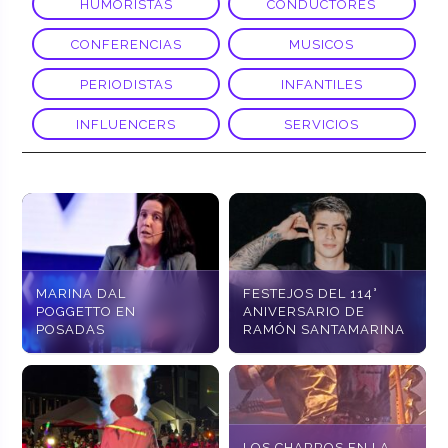
HUMORISTAS
CONDUCTORES
CONFERENCIAS
MUSICOS
PERIODISTAS
INFANTILES
INFLUENCERS
SERVICIOS
MARINA DAL
FESTEJOS DEL 114°
POGGETTO EN
ANIVERSARIO DE
POSADAS
RAMÓN SANTAMARINA
LOS CHARROS EN LA