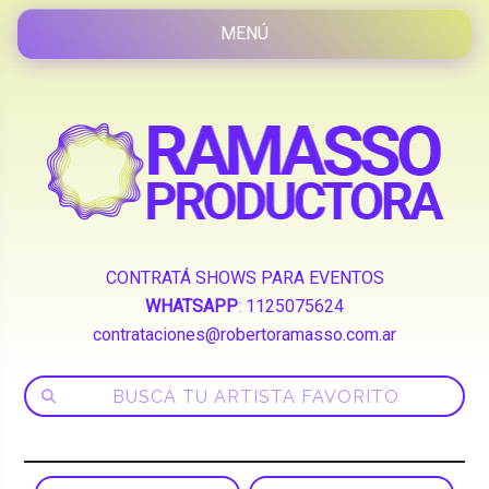
CONTRATÁ SHOWS PARA EVENTOS
WHATSAPP
:
1125075624
contrataciones@robertoramasso.com.ar