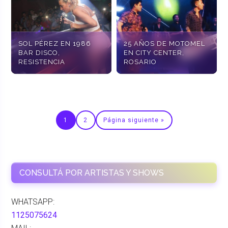
SOL PÉREZ EN 1986
25 AÑOS DE MOTOMEL
BAR DISCO,
EN CITY CENTER,
RESISTENCIA
ROSARIO
1
2
Página siguiente »
CONSULTÁ POR ARTISTAS Y SHOWS
WHATSAPP:
1125075624