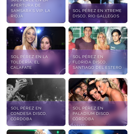
APERTURA DE
SAMSARA’S VIP, LA
SOL PÉREZ EN XTREME
RIOJA
DISCO, RÍO GALLEGOS
SOL PÉREZ EN LA
SOL PÉREZ EN
TOLDERÍA, EL
FLORIDA DISCO,
CALAFATE
SANTIAGO DEL ESTERO
SOL PÉREZ EN
SOL PÉREZ EN
CONDESA DISCO,
PALADIUM DISCO,
CÓRDOBA
CÓRDOBA