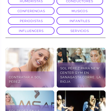
HUMORISTAS
CONDUCTORES
CONFERENCIAS
MUSICOS
PERIODISTAS
INFANTILES
INFLUENCERS
SERVICIOS
SOL PÉREZ PARA NEW
CENTER GYM EN
CONTRATAR A SOL
SANAGASTA CORRE, LA
PÉREZ
RIOJA
SOL PEREZ EN LA