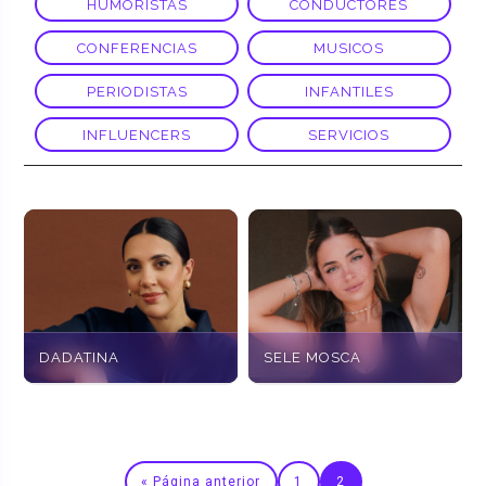
HUMORISTAS
CONDUCTORES
CONFERENCIAS
MUSICOS
PERIODISTAS
INFANTILES
INFLUENCERS
SERVICIOS
DADATINA
SELE MOSCA
« Página anterior
1
2