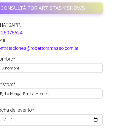
CONSULTÁ POR ARTISTAS Y SHOWS
HATSAPP:
125075624
AIL:
ontrataciones@robertoramasso.com.ar
ombre*
tista/s*
echa del evento*