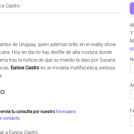
ce Castro
W
1
M
tes de Uruguay, quien ademas brillo en el reality show
c
cana. Hoy en dia no hay desfile de alta costura donde
N
fama tras la noticia de que su marido la dejo por Susana
icas,
Eunice Castro
es un modela multifacetica, exitosa
a.
Ar
ro
F
envía tu consulta por nuestro
formulario
e contacto
.