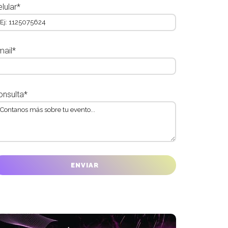
lular*
mail*
onsulta*