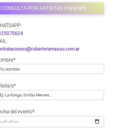
CONSULTÁ POR ARTISTAS Y SHOWS
HATSAPP:
125075624
AIL:
ontrataciones@robertoramasso.com.ar
ombre*
tista/s*
echa del evento*