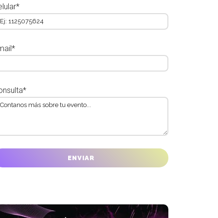
lular*
mail*
onsulta*