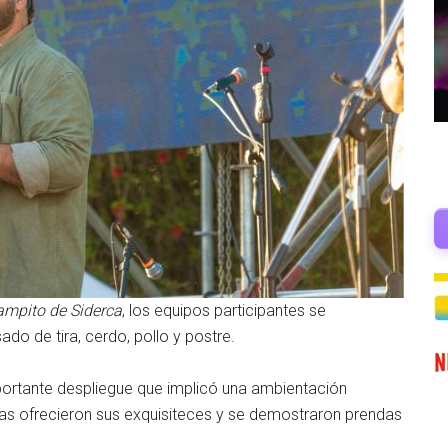
ampito de Siderca
, los equipos participantes se
ado de tira, cerdo, pollo y postre.
mportante despliegue que implicó una ambientación
tas ofrecieron sus exquisiteces y se demostraron prendas