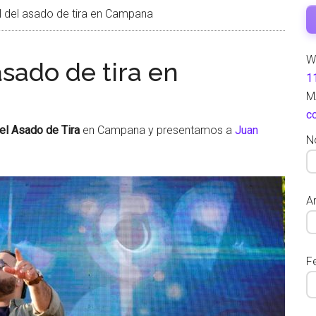
l del asado de tira en Campana
W
asado de tira en
1
M
c
el Asado de Tira
en Campana y presentamos a
Juan
N
Ar
F