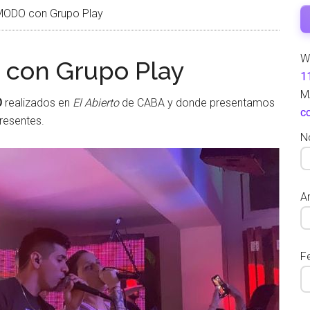
MODO con Grupo Play
W
 con Grupo Play
1
M
O
realizados en
El Abierto
de CABA y donde presentamos
c
presentes.
N
Ar
F