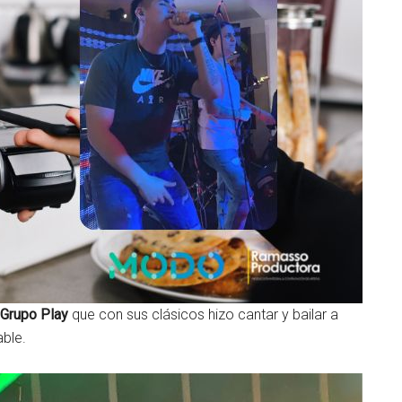
Grupo Play
que con sus clásicos hizo cantar y bailar a
ble.