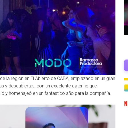
 de la región en El Abierto de CABA, emplazado en un gran
tos y descubiertas, con un excelente catering que
oció y homenajeó en un fantástico año para la compañía.