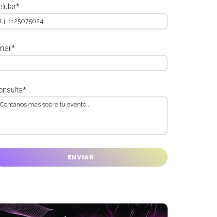
lular*
mail*
onsulta*