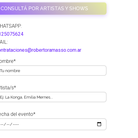
CONSULTÁ POR ARTISTAS Y SHOWS
HATSAPP:
125075624
AIL:
ontrataciones@robertoramasso.com.ar
ombre*
tista/s*
echa del evento*