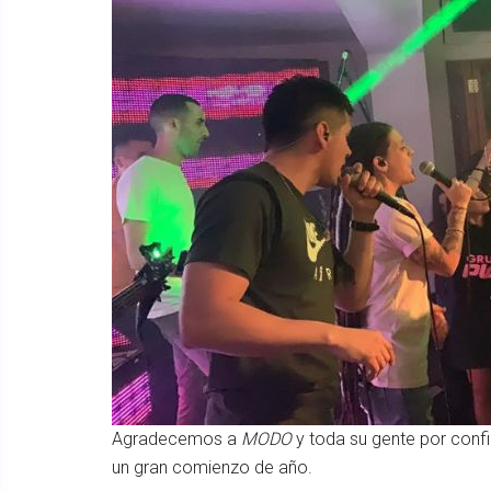
Agradecemos a
MODO
y toda su gente por conf
un gran comienzo de año.