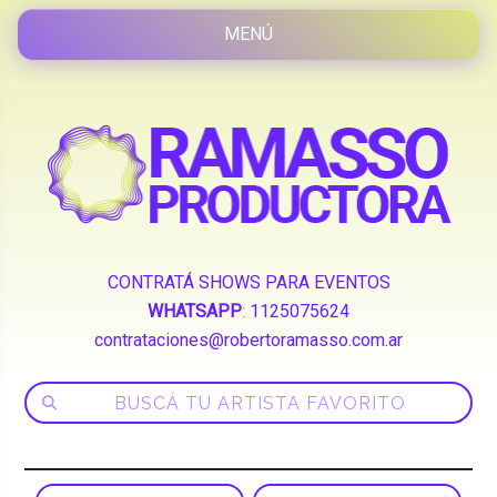
CONTRATÁ SHOWS PARA EVENTOS
WHATSAPP
:
1125075624
contrataciones@robertoramasso.com.ar