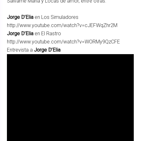
Salvame Maria y Locas de amor, entre otras.
Jorge D’Elia
en Los Simuladores
http://www.youtube.com/watch?v=cJEFWqZhr2M
Jorge D’Elia
en El Rastro
http://www.youtube.com/watch?v=WORMy9QzCFE
Entrevista a
Jorge D’Elia