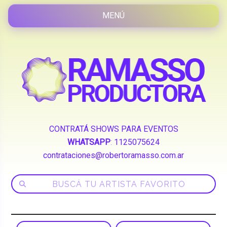
CONTRATÁ SHOWS PARA EVENTOS
WHATSAPP
:
1125075624
contrataciones@robertoramasso.com.ar