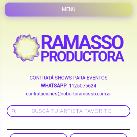
CONTRATÁ SHOWS PARA EVENTOS
WHATSAPP
:
1125075624
contrataciones@robertoramasso.com.ar