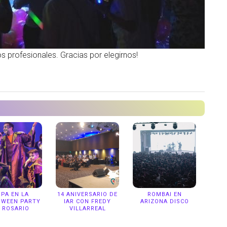
 profesionales. Gracias por elegirnos!
PA EN LA
14 ANIVERSARIO DE
ROMBAI EN
OWEEN PARTY
IAR CON FREDY
ARIZONA DISCO
 ROSARIO
VILLARREAL