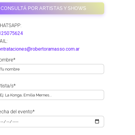
CONSULTÁ POR ARTISTAS Y SHOWS
HATSAPP:
125075624
AIL:
ontrataciones@robertoramasso.com.ar
ombre*
tista/s*
echa del evento*