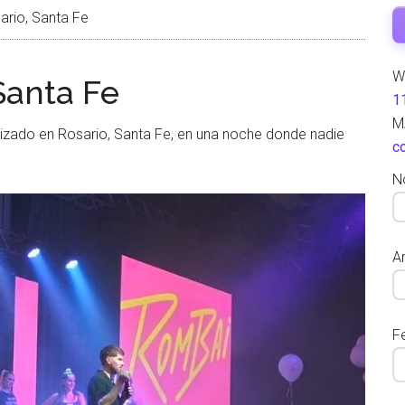
rio, Santa Fe
W
Santa Fe
1
M
lizado en Rosario, Santa Fe, en una noche donde nadie
c
N
Ar
F