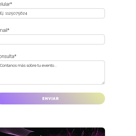
lular*
mail*
onsulta*