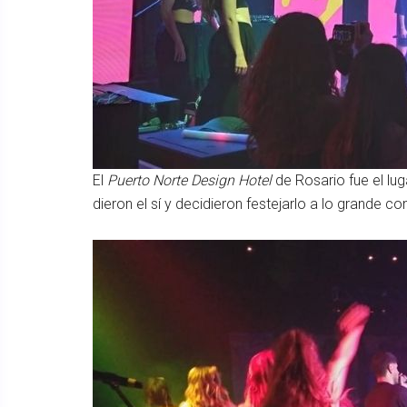
El
Puerto Norte Design Hotel
de Rosario fue el lug
dieron el sí y decidieron festejarlo a lo grande c