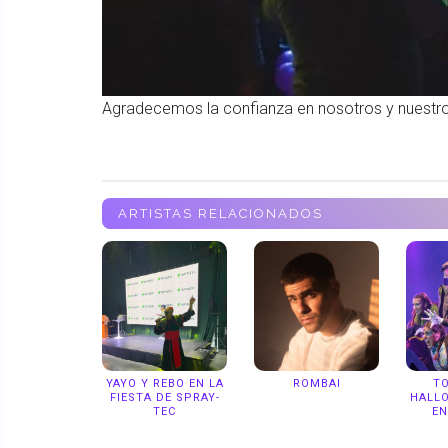
Agradecemos la confianza en nosotros y nuestros
ARTISTAS RELACIONADOS
YAYO Y REBO EN LA
ROMBAI
TO
FIESTA DE SPRAY-
HALL
TEC
EN