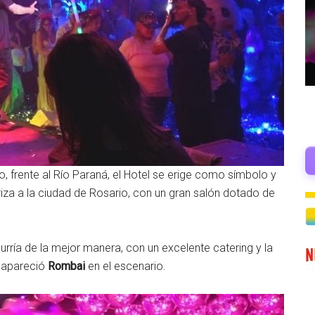
, frente al Río Paraná, el Hotel se erige como símbolo y
riza a la ciudad de Rosario, con un gran salón dotado de
curría de la mejor manera, con un excelente catering y la
o apareció
Rombai
en el escenario.