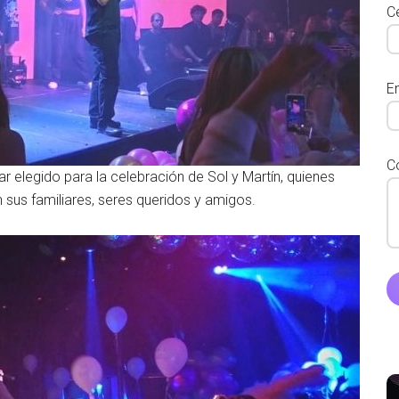
Ce
E
C
ar elegido para la celebración de Sol y Martín, quienes
on sus familiares, seres queridos y amigos.