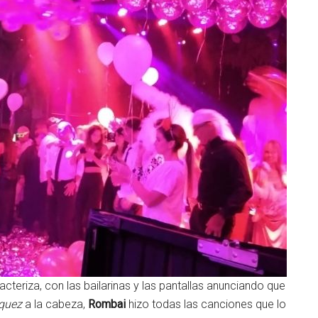
cteriza, con las bailarinas y las pantallas anunciando que
quez
a la cabeza,
Rombai
hizo todas las canciones que lo