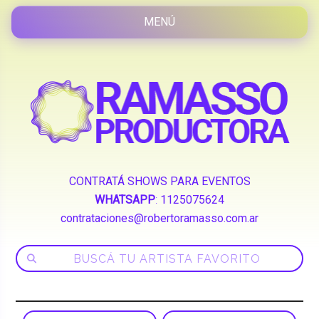
CONTRATÁ SHOWS PARA EVENTOS
WHATSAPP
:
1125075624
contrataciones@robertoramasso.com.ar