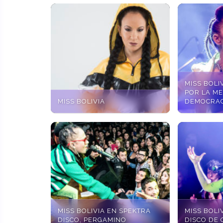
MISS BOLI
POR LA ME
MISS BOLIVIA
DEMOCRAC
MISS BOLIVIA EN SPEKTRA
MISS BOLI
DISCO, PERGAMINO
DISCO DE 