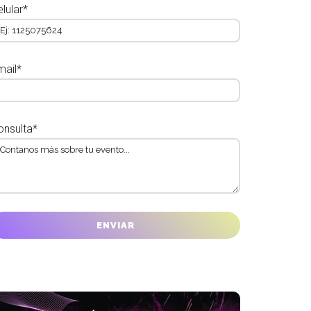
lular*
mail*
onsulta*