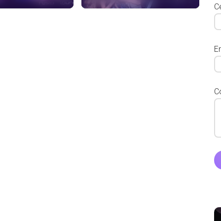
Ce
E
C