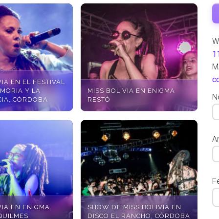
W
1
M
c
VIA EN EL FESTIVAL
MORIA Y LA
MISS BOLIVIA EN ENIGMA
N
IA, CÓRDOBA
RESTÓ
Ar
F
VIA EN ENIGMA
SHOW DE MISS BOLIVIA EN
QUILMES
DISCO EL RANCHO, CÓRDOBA