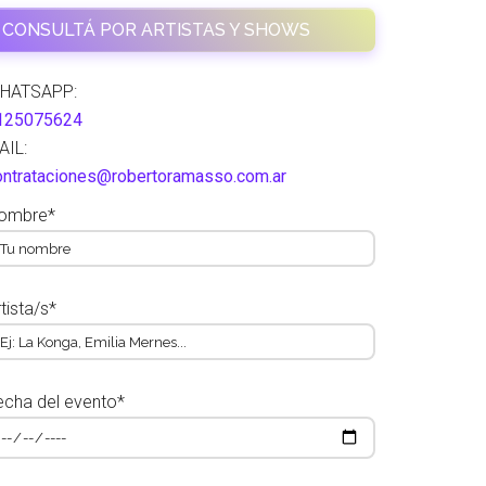
CONSULTÁ POR ARTISTAS Y SHOWS
HATSAPP:
125075624
AIL:
ontrataciones@robertoramasso.com.ar
ombre*
tista/s*
echa del evento*