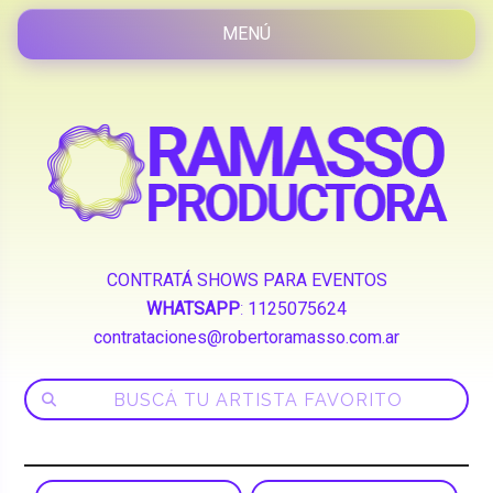
CONTRATÁ SHOWS PARA EVENTOS
WHATSAPP
:
1125075624
contrataciones@robertoramasso.com.ar