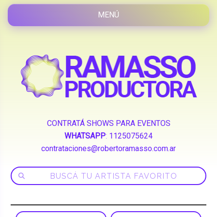
CONTRATÁ SHOWS PARA EVENTOS
WHATSAPP
:
1125075624
contrataciones@robertoramasso.com.ar