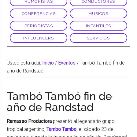
HUMORISTAS
CONDUCTORES
CONFERENCIAS
MUSICOS
PERIODISTAS
INFANTILES
INFLUENCERS
SERVICIOS
Usted está aquí:
Inicio
/
Eventos
/
Tambó Tambó fin de
año de Randstad
Tambó Tambó fin de
año de Randstad
Ramasso Productora
presentó al legendario grupo
tropical argentino,
Tambo Tambo
, el sábado 23 de