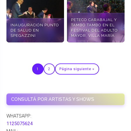
PETECO CARABAJAL Y
INAUGURACIÓN PUNTO
TAMBO TAMBO EN EL
DE SALUD EN
FESTIVAL DEL ADULTO
SPEGAZZINI
MAYOR, VILLA MARÍA
1
2
Página siguiente »
CONSULTÁ POR ARTISTAS Y SHOWS
WHATSAPP:
1125075624