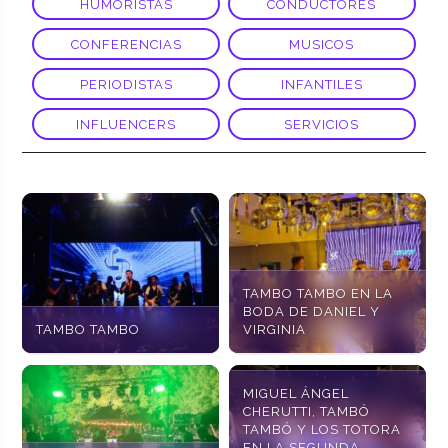
HUMORISTAS
CONDUCTORES
CONFERENCIAS
MUSICOS
PERIODISTAS
INFANTILES
INFLUENCERS
SERVICIOS
TAMBO TAMBO EN LA
BODA DE DANIEL Y
TAMBO TAMBO
VIRGINIA
MIGUEL ÁNGEL
CHERUTTI, TAMBÓ
TAMBÓ Y LOS TOTORA
EN LA SEGUNDA