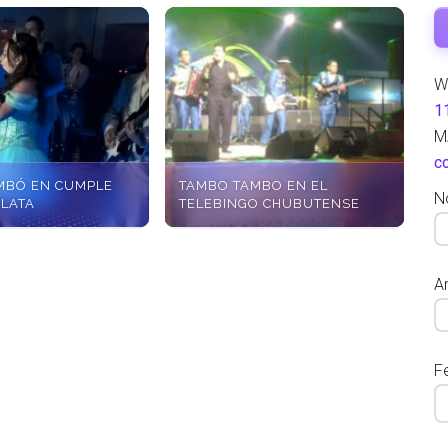
W
1
M
c
MBÓ EN CUMPLE
TAMBO TAMBO EN EL
N
PLATA
TELEBINGO CHUBUTENSE
Ar
F