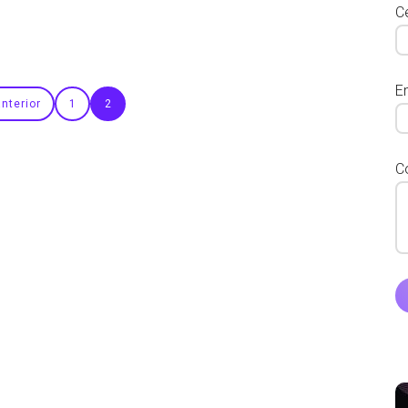
Ce
E
nterior
1
2
C