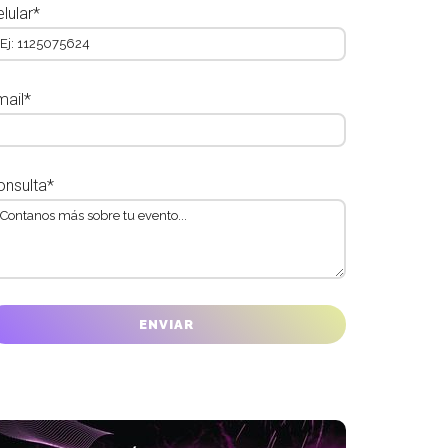
lular*
mail*
onsulta*