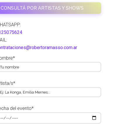
CONSULTÁ POR ARTISTAS Y SHOWS
HATSAPP:
125075624
AIL:
ontrataciones@robertoramasso.com.ar
ombre*
tista/s*
echa del evento*