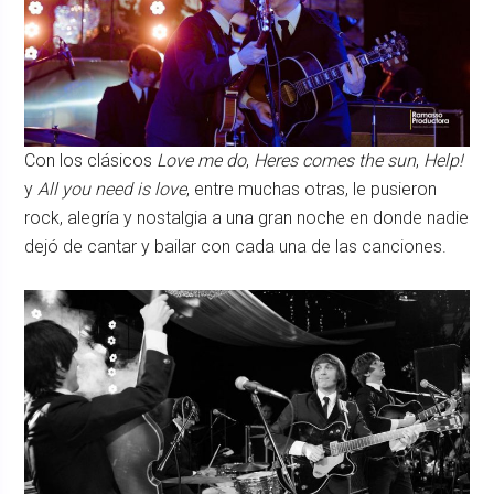
Con los clásicos
Love me do
,
Heres comes the sun
,
Help!
y
All you need is love
, entre muchas otras, le pusieron
rock, alegría y nostalgia a una gran noche en donde nadie
dejó de cantar y bailar con cada una de las canciones.