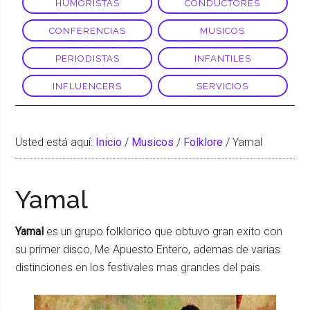
HUMORISTAS
CONDUCTORES
CONFERENCIAS
MUSICOS
PERIODISTAS
INFANTILES
INFLUENCERS
SERVICIOS
Usted está aquí:
Inicio
/
Musicos
/
Folklore
/
Yamal
Yamal
Yamal
es un grupo folklorico que obtuvo gran exito con
su primer disco, Me Apuesto Entero, ademas de varias
distinciones en los festivales mas grandes del pais.