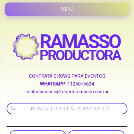
CONTRATÁ SHOWS PARA EVENTOS
WHATSAPP
:
1125075624
contrataciones@robertoramasso.com.ar