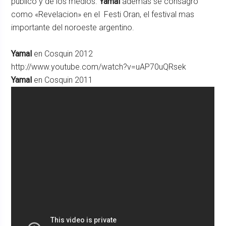
publico y de los medios.
Yamal
ademas se consagro
como «Revelacion» en el Festi Oran, el festival mas
importante del noroeste argentino.
Yamal
en Cosquin 2012
http://www.youtube.com/watch?v=uAP70uQRsek
Yamal
en Cosquin 2011