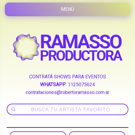
CONTRATÁ SHOWS PARA EVENTOS
WHATSAPP
:
1125075624
contrataciones@robertoramasso.com.ar