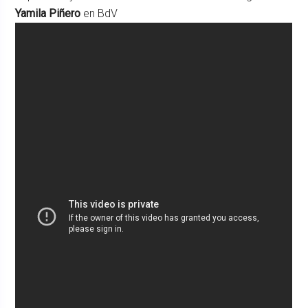
Yamila Piñero
en BdV