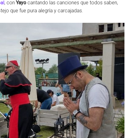
al
, con
Yayo
cantando las canciones que todos saben,
stejo que fue pura alegría y carcajadas.