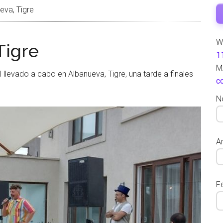
eva, Tigre
W
Tigre
1
M
 llevado a cabo en Albanueva, Tigre, una tarde a finales
c
N
Ar
F