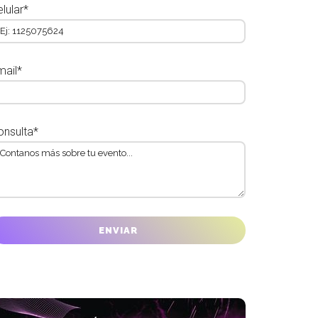
lular*
mail*
onsulta*