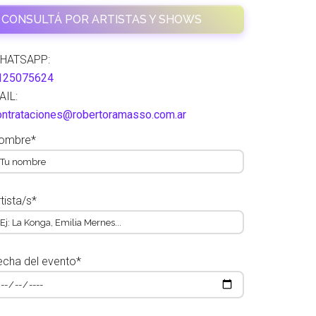
CONSULTÁ POR ARTISTAS Y SHOWS
HATSAPP:
125075624
AIL:
ontrataciones@robertoramasso.com.ar
ombre*
tista/s*
echa del evento*