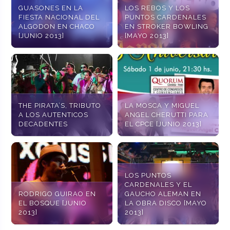
GUASONES EN LA
LOS REBOS Y LOS
FIESTA NACIONAL DEL
PUNTOS CARDENALES
ALGODON EN CHACO
EN STROKER BOWLING
[JUNIO 2013]
[MAYO 2013]
THE PIRATA’S, TRIBUTO
LA MOSCA Y MIGUEL
A LOS AUTENTICOS
ANGEL CHERUTTI PARA
DECADENTES
EL CPCE [JUNIO 2013]
LOS PUNTOS
CARDENALES Y EL
RODRIGO GUIRAO EN
GAUCHO ALEMAN EN
EL BOSQUE [JUNIO
LA OBRA DISCO [MAYO
2013]
2013]