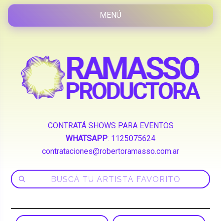
CONTRATÁ SHOWS PARA EVENTOS
WHATSAPP
:
1125075624
contrataciones@robertoramasso.com.ar