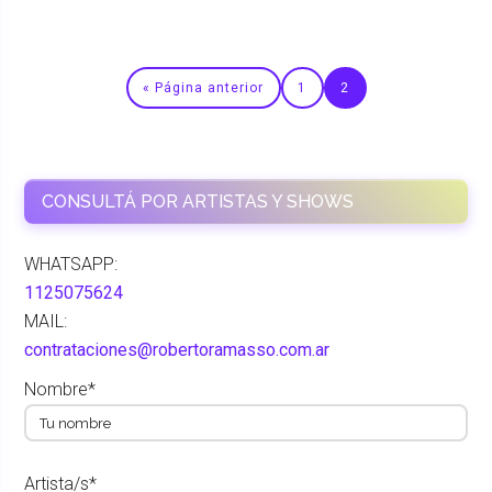
« Página anterior
1
2
CONSULTÁ POR ARTISTAS Y SHOWS
WHATSAPP:
1125075624
MAIL:
contrataciones@robertoramasso.com.ar
Nombre*
Artista/s*