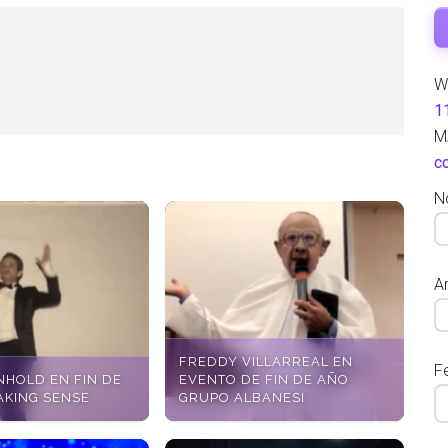
W
1
M
c
N
Ar
FREDDY VILLARREAL EN
F
NHOLD EN FIN DE
EVENTO DE FIN DE AÑO
AKING SENSE
GRUPO ALBANESI