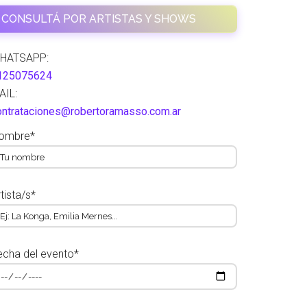
CONSULTÁ POR ARTISTAS Y SHOWS
HATSAPP:
125075624
AIL:
ontrataciones@robertoramasso.com.ar
ombre*
tista/s*
echa del evento*