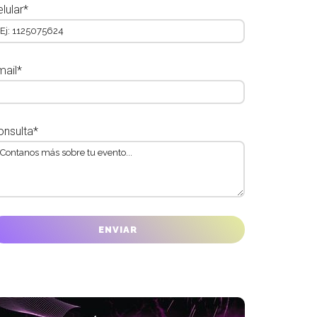
lular*
mail*
onsulta*