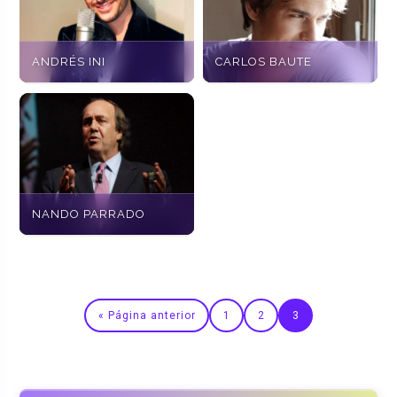
ANDRÉS INI
CARLOS BAUTE
NANDO PARRADO
« Página anterior
1
2
3