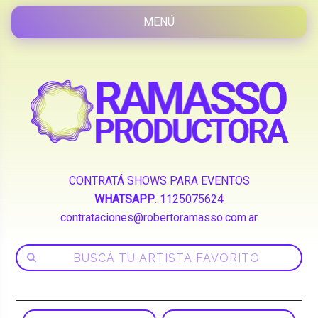
CONTRATÁ SHOWS PARA EVENTOS
WHATSAPP
:
1125075624
contrataciones@robertoramasso.com.ar