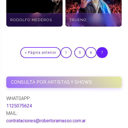
RODOLFO MEDEROS
TRUENO
…
« Página anterior
1
5
6
7
CONSULTÁ POR ARTISTAS Y SHOWS
WHATSAPP:
1125075624
MAIL:
contrataciones@robertoramasso.com.ar