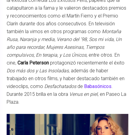
la exitosa comedia
Los Exitosos Pells
, papeles que la
catapultaron a la fama y le valieron destacados premios
y reconocimientos como el Martín Fierro y el Premio
Clarín durante dos años consecutivos. En televisión
también la vimos en otros programas como
Montaña
Rusa, Naranja y media, Verano del ’98, Sos mi vida, Un
año para recordar, Mujeres Asesinas, Tiempos
compulsivos, En terapia, y Los Únicos
, entre otros. En
cine,
Carla Peterson
protagonizó recientemente el éxito
Dos más dos y Las Insoladas
, además de haber
trabajado en otros films, y haber destacado también en
videoclips, como
Desfachatados
de
Babasónicos
.
Durante 2015 brilla en la obra
Venus en piel
, en Paseo La
Plaza.