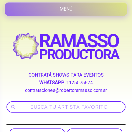
CONTRATÁ SHOWS PARA EVENTOS
WHATSAPP
:
1125075624
contrataciones@robertoramasso.com.ar