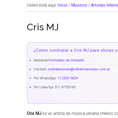
Usted está aquí:
Inicio
/
Musicos
/
Artistas Inter
Cris MJ
¿Cómo contratar a Cris MJ para shows y
Mediante
Formulario de Contacto
Via Mail:
contrataciones@robertoramasso.com.ar
Por WhatsApp:
11 2507-5624
Por Línea fija: 011 47733181
Cris MJ
es un artista de música urbana chileno c