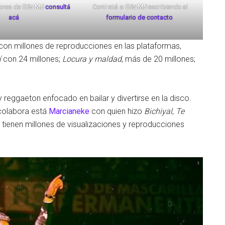
iones de
Cris MJ
consultá
Contratá a
Cris MJ
escribiendo al
acá
.
formulario de contacto
.
on millones de reproducciones en las plataformas,
í
con 24 millones;
Locura y maldad
, más de 20 millones;
reggaeton enfocado en bailar y divertirse en la disco.
 colabora está
Marcianeke
con quien hizo
Bichiyal
,
Te
tienen millones de visualizaciones y reproducciones