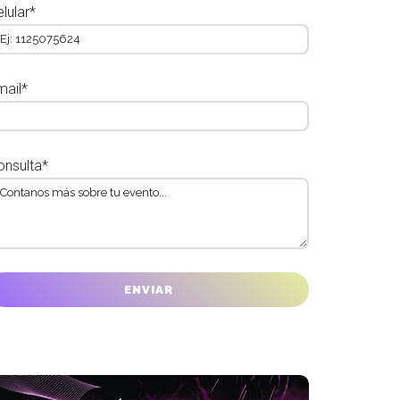
lular*
mail*
onsulta*