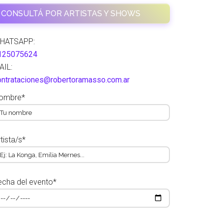
CONSULTÁ POR ARTISTAS Y SHOWS
HATSAPP:
125075624
AIL:
ontrataciones@robertoramasso.com.ar
ombre*
tista/s*
echa del evento*