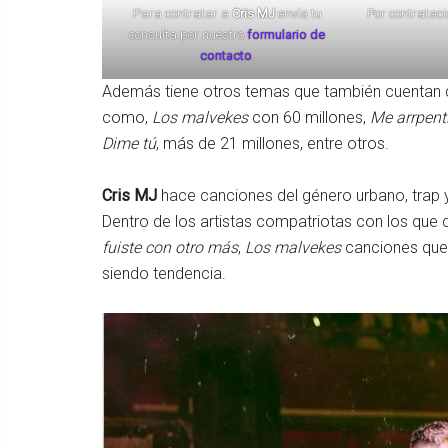
Para contratar a
Cris MJ
envía tu
Por contratac
consulta por nuestro
formulario de
contacto
.
Además tiene otros temas que también cuentan c
como,
Los malvekes
con 60 millones,
Me arrpent
Dime tú
, más de 21 millones, entre otros.
Cris MJ
hace canciones del género urbano, trap y 
Dentro de los artistas compatriotas con los que
fuiste con otro más
,
Los malvekes
canciones que 
siendo tendencia.