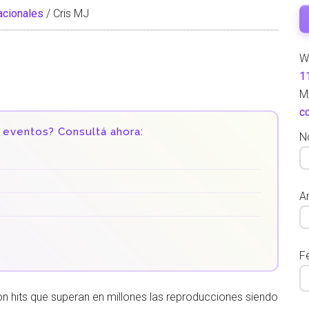
nacionales
/
Cris MJ
W
1
M
c
 eventos? Consultá ahora:
N
Ar
F
on hits que superan en millones las reproducciones siendo