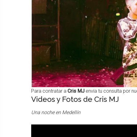
Para contratar a
Cris MJ
envía tu consulta por n
Videos y Fotos de Cris MJ
Una noche en Medellín