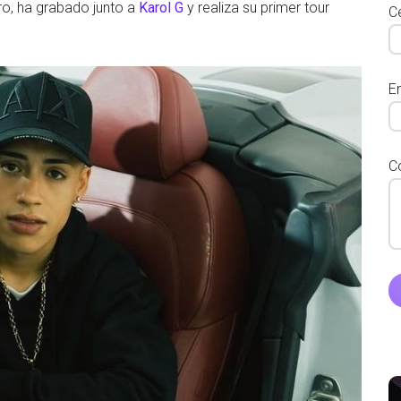
ro, ha grabado junto a
Karol G
y realiza su primer tour
Ce
E
C