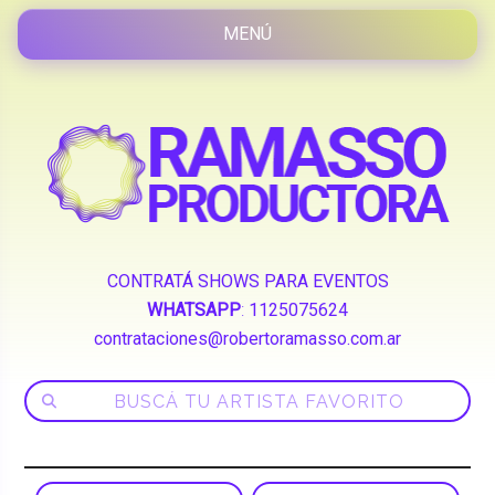
CONTRATÁ SHOWS PARA EVENTOS
WHATSAPP
:
1125075624
contrataciones@robertoramasso.com.ar