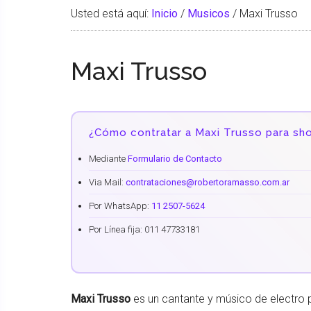
Usted está aquí:
Inicio
/
Musicos
/
Maxi Trusso
Maxi Trusso
¿Cómo contratar a Maxi Trusso para sh
Mediante
Formulario de Contacto
Via Mail:
contrataciones@robertoramasso.com.ar
Por WhatsApp:
11 2507-5624
Por Línea fija: 011 47733181
Maxi Trusso
es un cantante y músico de electro 