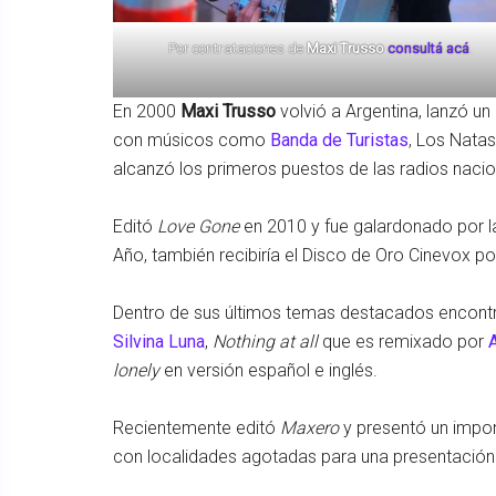
Por contrataciones de
Maxi Trusso
consultá acá
.
En 2000
Maxi Trusso
volvió a Argentina, lanzó un
con músicos como
Banda de Turistas
, Los Natas
alcanzó los primeros puestos de las radios nacion
Editó
Love Gone
en 2010 y fue galardonado por l
Año, también recibiría el Disco de Oro Cinevox por 
Dentro de sus últimos temas destacados encon
Silvina Luna
,
Nothing at all
que es remixado por
lonely
en versión español e inglés.
Recientemente editó
Maxero
y presentó un impo
con localidades agotadas para una presentación q