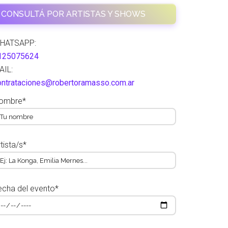
CONSULTÁ POR ARTISTAS Y SHOWS
HATSAPP:
125075624
AIL:
ontrataciones@robertoramasso.com.ar
ombre*
tista/s*
echa del evento*