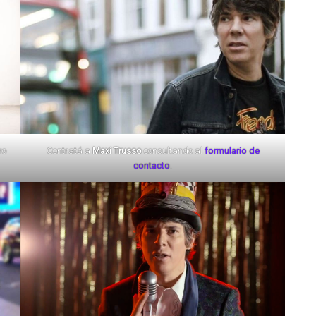
ro
Contratá a
Maxi Trusso
consultando al
formulario de
contacto
.