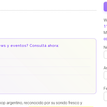
W
1
M
c
ows y eventos? Consultá ahora:
N
Ar
F
pop argentino, reconocido por su sonido fresco y