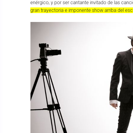
enérgico, y por ser cantante invitado de las can
gran trayectoria e imponente show arriba del esc