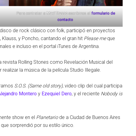
Para contratar a
Maxi Trusso
escribinos al
formulario de
contacto
.
 disco de rock clásico con folk, participó en proyectos
, Klauss, y Poncho, cantando el gran hit
Please me
que
ales e incluso en el portal iTunes de Argentina.
a revista Rolling Stones como Revelación Musical del
realizar la música de la película Studio Illegale.
tramos
S.O.S. (Same old story)
, video clip del cual participa
Alejandro Montero
y
Ezequiel Dero
, y el reciente
Nobody is
nente show en el
Planetario
de a Ciudad de Buenos Aires
ue sorprendió por su estilo único.