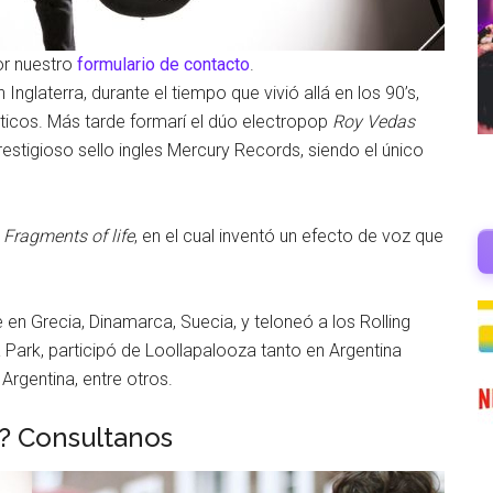
or nuestro
formulario de contacto
.
 Inglaterra, durante el tiempo que vivió allá en los 90’s,
sticos. Más tarde formarí el dúo electropop
Roy Vedas
restigioso sello ingles Mercury Records, siendo el único
t
Fragments of life
, en el cual inventó un efecto de voz que
n Grecia, Dinamarca, Suecia, y teloneó a los Rolling
 Park, participó de Loollapalooza tanto en Argentina
Argentina, entre otros.
o? Consultanos