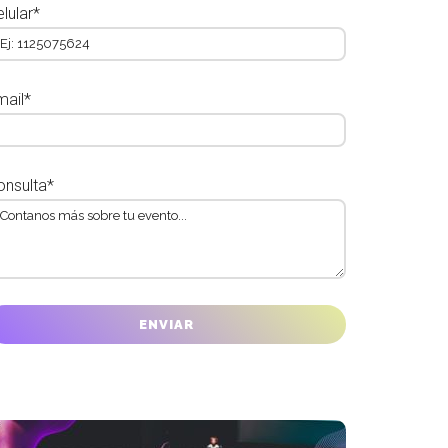
lular*
mail*
onsulta*