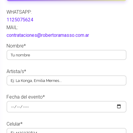
WHATSAPP:
1125075624
MAIL:
contrataciones@robertoramasso.com.ar
Nombre*
Artista/s*
Fecha del evento*
Celular*