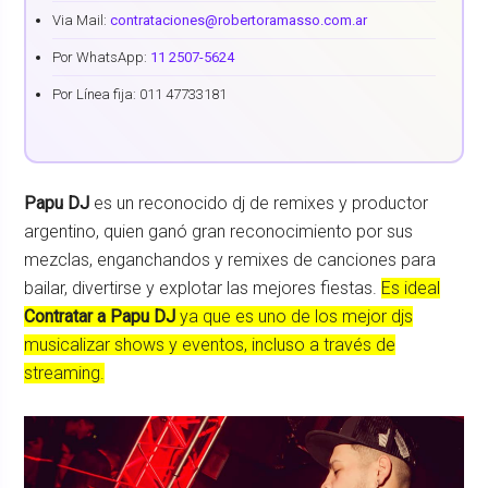
Via Mail:
contrataciones@robertoramasso.com.ar
Por WhatsApp:
11 2507-5624
Por Línea fija: 011 47733181
Papu DJ
es un reconocido dj de remixes y productor
argentino, quien ganó gran reconocimiento por sus
mezclas, enganchandos y remixes de canciones para
bailar, divertirse y explotar las mejores fiestas.
Es ideal
Contratar a Papu DJ
ya que es uno de los mejor djs
musicalizar shows y eventos, incluso a través de
streaming.