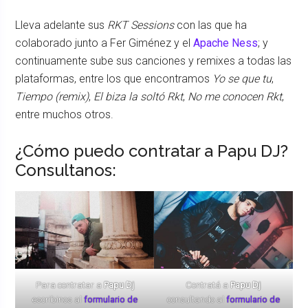
Lleva adelante sus
RKT Sessions
con las que ha
colaborado junto a Fer Giménez y el
Apache Ness
; y
continuamente sube sus canciones y remixes a todas las
plataformas, entre los que encontramos
Yo se que tu
,
Tiempo (remix)
,
El biza la soltó Rkt
,
No me conocen Rkt
,
entre muchos otros.
¿Cómo puedo contratar a Papu DJ?
Consultanos:
Para contratar a
Papu Dj
Contratá a
Papu Dj
escribinos al
formulario de
consultando al
formulario de