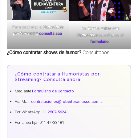
Para contratar a
Humoristas
Por
Evento online con
por Streaming
consultá acá
.
Humoristas
consultanos al
formulario
.
¿Cómo contratar shows de humor?
Consultanos:
¿Cómo contratar a Humoristas por
Streaming? Consultá ahora:
Mediante
Formulario de Contacto
Via Mail:
contrataciones@robertoramasso.com.ar
Por WhatsApp:
11 2507-5624
Por Línea fija: 011 47733181