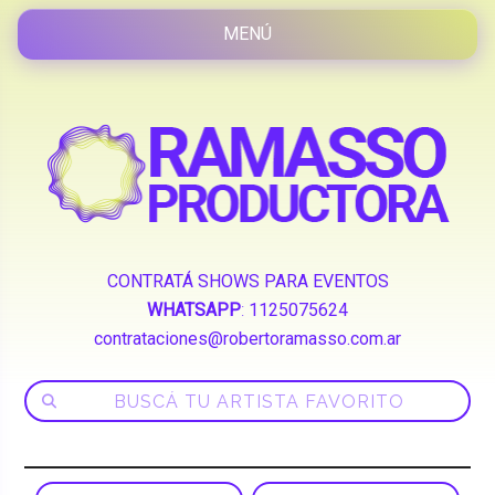
CONTRATÁ SHOWS PARA EVENTOS
WHATSAPP
:
1125075624
contrataciones@robertoramasso.com.ar