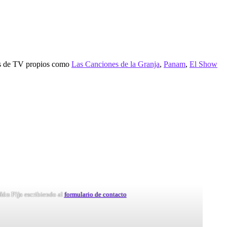
amas de TV propios como
Las Canciones de la Granja
,
Panam
,
El Show
ñón Fijo
escribiendo al
formulario de contacto