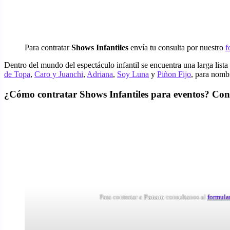
Para contratar
Shows Infantiles
envía tu consulta por nuestro
f
Dentro del mundo del espectáculo infantil se encuentra una larga lis
de Topa
,
Caro y Juanchi
,
Adriana
,
Soy Luna
y
Piñon Fijo
, para nomb
¿Cómo contratar Shows Infantiles para eventos? Con
Para contratar a
Panam
consultanos al
formula