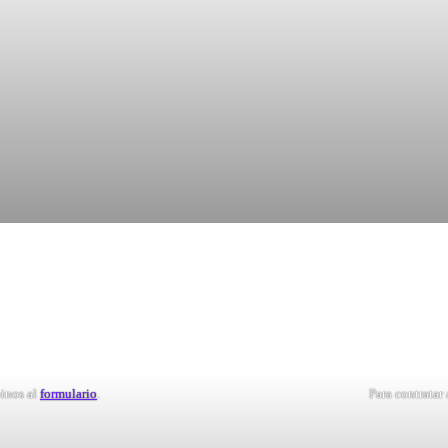
inos al
formulario
.
Para contratar