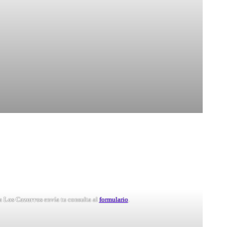
 a
Los Cazurros
envía tu consulta al
formulario
.