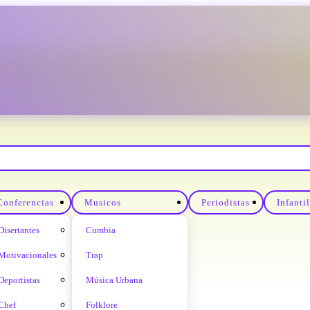
Conferencias
Musicos
Periodistas
Infanti
Disertantes
Cumbia
Motivacionales
Trap
Deportistas
Música Urbana
Chef
Folklore