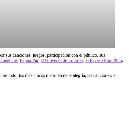
or sus canciones, juegos, participación con el público, sus
icuenticos
,
Peppa Pig
,
el Universo de Lourdes
,
el Payaso Plim Plim
,
sobre todo, los más chicos disfruten de la alegría, las canciones, el