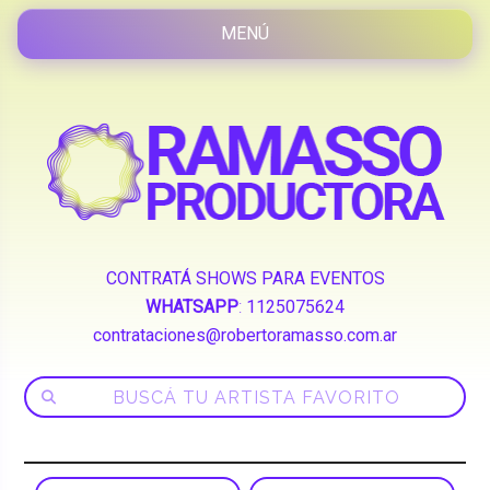
CONTRATÁ SHOWS PARA EVENTOS
WHATSAPP
:
1125075624
contrataciones@robertoramasso.com.ar