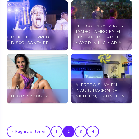
PETECO CARABAJAL Y
TAMBO TAMBO EN EL
DUKI EN EL PREDIO
FESTIVAL DEL ADULTO
DISCO, SANTA FE
MAYOR, VILLA MARÍA
ALFREDO SILVA EN
INAUGURACIÓN DE
BECKY VÁZQUEZ
MICHELIN, CIUDADELA
« Página anterior
1
2
3
4