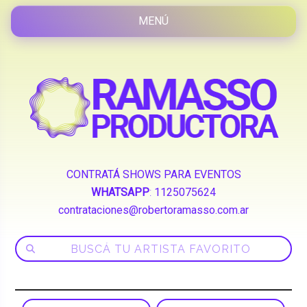
CONTRATÁ SHOWS PARA EVENTOS
WHATSAPP
:
1125075624
contrataciones@robertoramasso.com.ar