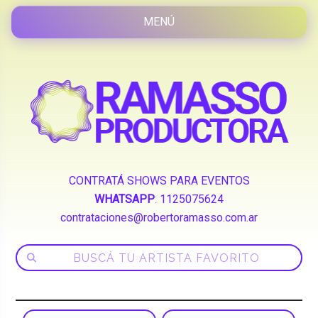
CONTRATÁ SHOWS PARA EVENTOS
WHATSAPP
:
1125075624
contrataciones@robertoramasso.com.ar