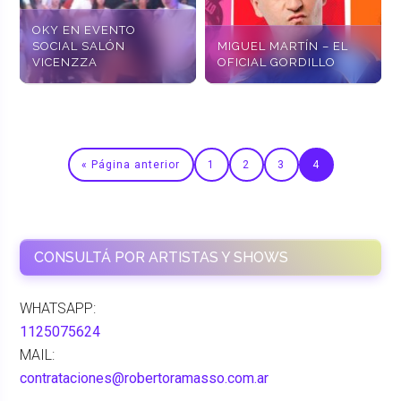
OKY EN EVENTO
SOCIAL SALÓN
MIGUEL MARTÍN – EL
VICENZZA
OFICIAL GORDILLO
« Página anterior
1
2
3
4
CONSULTÁ POR ARTISTAS Y SHOWS
WHATSAPP:
1125075624
MAIL:
contrataciones@robertoramasso.com.ar