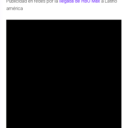
Publicidad en redes por la
llegada de HBO Max
a Latino
américa