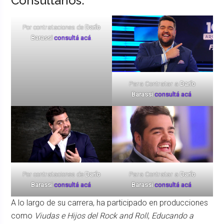
Consultanos:
Por contrataciones de
Darío
Barassi
consultá acá
.
Para Contratar a
Darío
Barassi
consultá acá
.
Por contrataciones de
Darío
Para Contratar a
Darío
Barassi
consultá acá
.
Barassi
consultá acá
.
A lo largo de su carrera, ha participado en producciones
como
Viudas e Hijos del Rock and Roll
,
Educando a