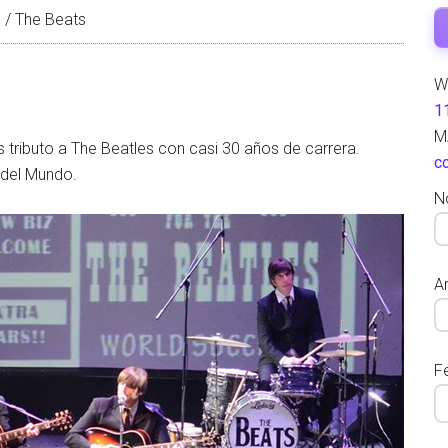
o
/
The Beats
W
1
M
tributo a The Beatles con casi 30 años de carrera.
c
del Mundo.
N
Ar
F