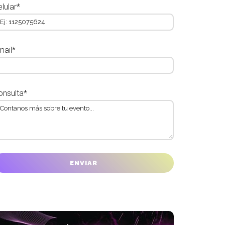
lular*
mail*
onsulta*