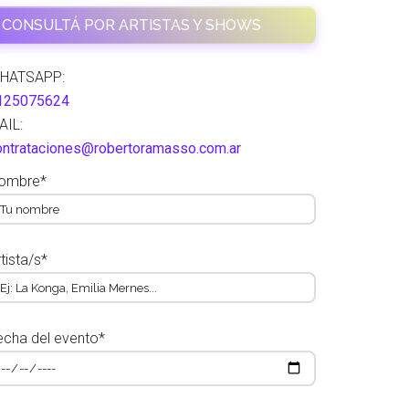
CONSULTÁ POR ARTISTAS Y SHOWS
HATSAPP:
125075624
AIL:
ontrataciones@robertoramasso.com.ar
ombre*
tista/s*
echa del evento*