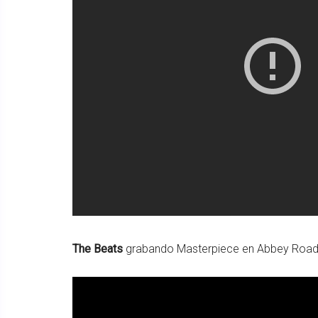
The Beats
grabando Masterpiece en Abbey Roa